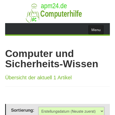
Menu
Home
Computer und
Leistungen
Sicherheits-Wissen
User-Info
Übersicht der aktuell 1 Artikel
Wissen
Suche
Sortierung: