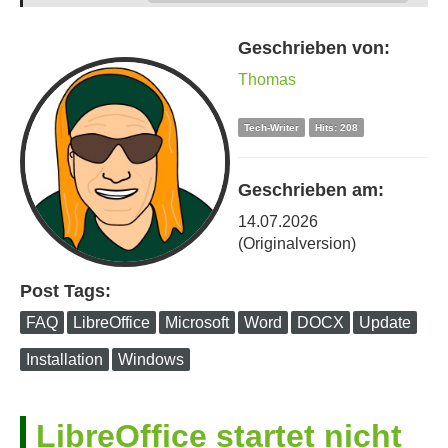
Datenschutz
Geschrieben von:
Thomas
Impressum / Kontakt
Tech-Writer
Hits: 208
Geschrieben am:
14.07.2026
(Originalversion)
Post Tags:
FAQ
LibreOffice
Microsoft
Word
DOCX
Update
Installation
Windows
LibreOffice startet nicht