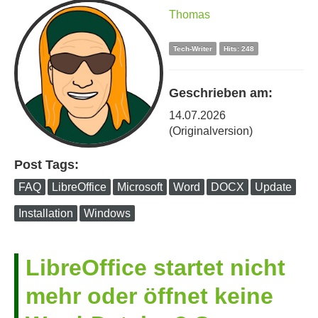
Thomas
Impressum / Kontakt
Tech-Writer
Hits: 248
Geschrieben am:
14.07.2026
(Originalversion)
Post Tags:
FAQ
LibreOffice
Microsoft
Word
DOCX
Update
Installation
Windows
LibreOffice startet nicht
mehr oder öffnet keine