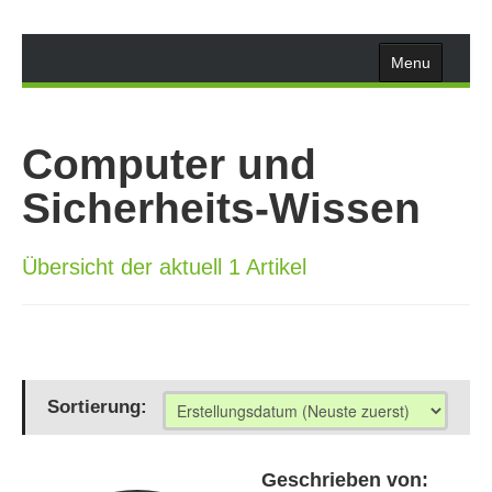
Menu
Home
Computer und
Leistungen
Sicherheits-Wissen
User-Info
Übersicht der aktuell 1 Artikel
Wissen
Suche
Sortierung:
Datenschutz
Geschrieben von: